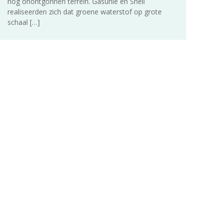
nog onontgonnen terrein. Gasunie en Shell
realiseerden zich dat groene waterstof op grote
schaal
[…]