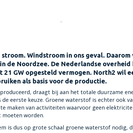
HOME
OVER NORTH2
GROENE WATERSTOFKET
stroom. Windstroom in ons geval. Daarom 
 in de Noordzee. De Nederlandse overheid 
ot 21 GW opgesteld vermogen. North2 wil 
ruiken als basis voor de productie.
produceerd, draagt bij aan het totale duurzame en
ers de eerste keuze. Groene waterstof is echter ook 
e maken van activiteiten waarvoor geen elektricite
t moeten worden.
m is dus op grote schaal groene waterstof nodig, 