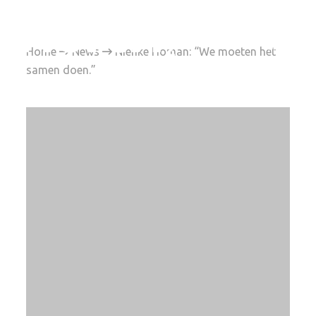
Home

News

Nienke Homan: “We moeten het
samen doen.”