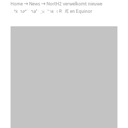
Home

News

NortH2 verwelkomt nieuwe
internationale partners RWE en Equinor